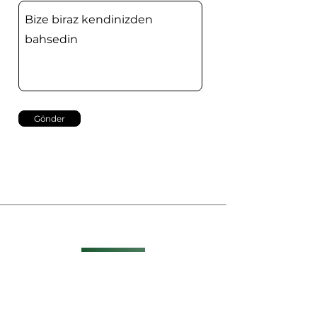
Gönder
Ankara Teknopark TGB Yerleşkesi İvedik OSB