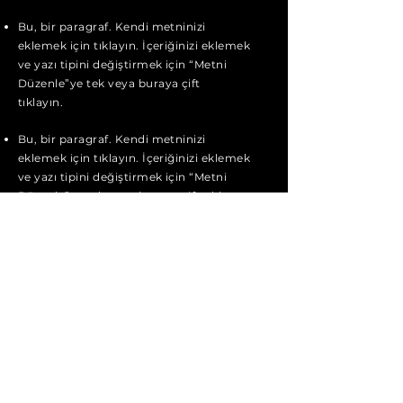
Bu, bir paragraf. Kendi metninizi
eklemek için tıklayın. İçeriğinizi eklemek
ve yazı tipini değiştirmek için “Metni
Düzenle”ye tek veya buraya çift
tıklayın.
Bu, bir paragraf. Kendi metninizi
eklemek için tıklayın. İçeriğinizi eklemek
ve yazı tipini değiştirmek için “Metni
Düzenle”ye tek veya buraya çift tıklayın.
Bu, bir paragraf. Kendi metninizi
eklemek için tıklayın. Burası, bir hikâye
anlatmak ve kullanıcılarınıza kendinizi
tanıtmak için harika bir yer.
Başvur